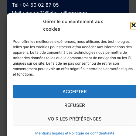
Tél :
04 50 02 87 05
Mail :
mairie74@alex-village.com
Gérer le consentement aux
cookies
Navigation
Pour offrir les meilleures expériences, nous utilisons des technologies
telles que les cookies pour stocker et/ou accéder aux informations des
appareils. Le fait de consentir à ces technologies nous permettra de
traiter des données telles que le comportement de navigation ou les ID
Accessibilité
uniques sur ce site. Le fait de ne pas consentir ou de retirer son
Plan du site
consentement peut avoir un effet négatif sur certaines caractéristiques
et fonctions.
Mentions Légales et Politique de confidentialité
ACCEPTER
REFUSER
VOIR LES PRÉFÉRENCES
© 2026 Mairie d'Alex - Haute-Savoie.
Conception
Kreations Web
Mentions légales et Politique de confidentialité