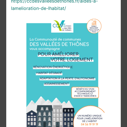
https://ccdesvalleesdethones.fr/aides-a-
lamelioration-de-lhabitat/