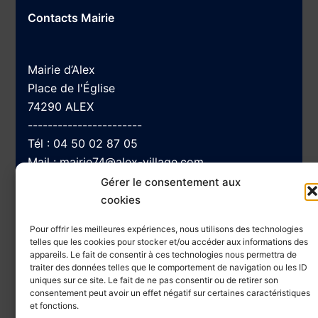
Contacts Mairie
Mairie d’Alex
Place de l'Église
74290 ALEX
-----------------------
Tél :
04 50 02 87 05
Mail :
mairie74@alex-village.com
Gérer le consentement aux
cookies
Navigation
Pour offrir les meilleures expériences, nous utilisons des technologies
telles que les cookies pour stocker et/ou accéder aux informations des
appareils. Le fait de consentir à ces technologies nous permettra de
traiter des données telles que le comportement de navigation ou les ID
Accessibilité
uniques sur ce site. Le fait de ne pas consentir ou de retirer son
Plan du site
consentement peut avoir un effet négatif sur certaines caractéristiques
et fonctions.
Mentions Légales et Politique de confidentialité