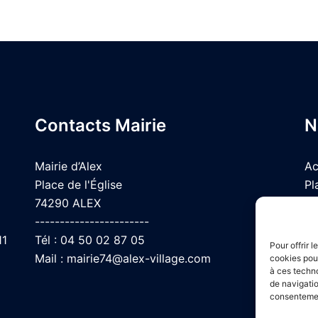
Contacts Mairie
N
Mairie d’Alex
Ac
Place de l'Église
Pl
74290 ALEX
Me
-----------------------
co
11
Tél :
04 50 02 87 05
Pour offrir 
Mail :
mairie74@alex-village.com
cookies pour
à ces techn
de navigatio
consentement