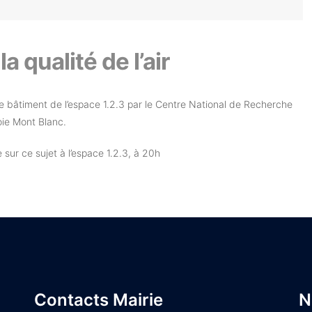
 qualité de l’air
r le bâtiment de l’espace 1.2.3 par le Centre National de Recherche
oie Mont Blanc.
sur ce sujet à l’espace 1.2.3, à 20h
Contacts Mairie
N