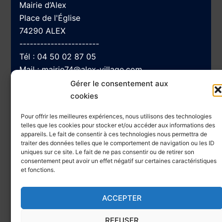
Mairie d’Alex
Place de l'Église
74290 ALEX
-----------------------
Tél :
04 50 02 87 05
Mail :
mairie74@alex-village.com
Gérer le consentement aux
cookies
Navigation
Pour offrir les meilleures expériences, nous utilisons des technologies
telles que les cookies pour stocker et/ou accéder aux informations des
appareils. Le fait de consentir à ces technologies nous permettra de
traiter des données telles que le comportement de navigation ou les ID
Accessibilité
uniques sur ce site. Le fait de ne pas consentir ou de retirer son
Plan du site
consentement peut avoir un effet négatif sur certaines caractéristiques
et fonctions.
Mentions Légales et Politique de confidentialité
ACCEPTER
REFUSER