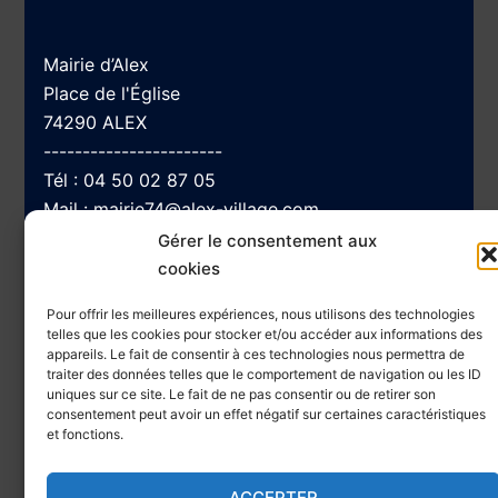
Mairie d’Alex
Place de l'Église
74290 ALEX
-----------------------
Tél :
04 50 02 87 05
Mail :
mairie74@alex-village.com
Gérer le consentement aux
cookies
Navigation
Pour offrir les meilleures expériences, nous utilisons des technologies
telles que les cookies pour stocker et/ou accéder aux informations des
appareils. Le fait de consentir à ces technologies nous permettra de
traiter des données telles que le comportement de navigation ou les ID
Accessibilité
uniques sur ce site. Le fait de ne pas consentir ou de retirer son
Plan du site
consentement peut avoir un effet négatif sur certaines caractéristiques
et fonctions.
Mentions Légales et Politique de confidentialité
ACCEPTER