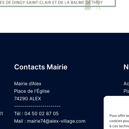
Contacts Mairie
N
Mairie d’Alex
Ac
Place de l'Église
Pl
74290 ALEX
Me
-----------------------
co
11
Tél :
04 50 02 87 05
Pour offrir 
Mail :
mairie74@alex-village.com
cookies pour
à ces techn