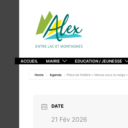
Aller
au
contenu
ACCUEIL
MAIRIE
EDUCATION / JEUNESSE
Home
Agenda
Pièce de théâtre « Venise sous la neige »
DATE
21 Fév 2026