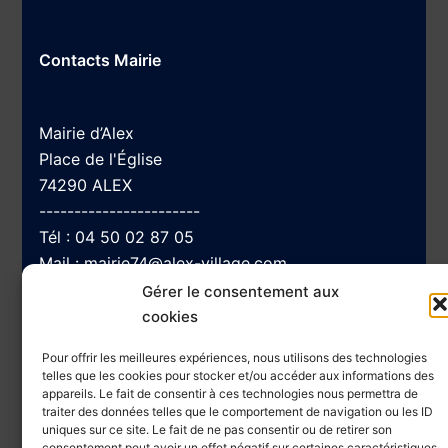
Contacts Mairie
Mairie d’Alex
Place de l'Église
74290 ALEX
-----------------------
Tél :
04 50 02 87 05
Mail :
mairie74@alex-village.com
Gérer le consentement aux
cookies
Navigation
Pour offrir les meilleures expériences, nous utilisons des technologies
telles que les cookies pour stocker et/ou accéder aux informations des
appareils. Le fait de consentir à ces technologies nous permettra de
traiter des données telles que le comportement de navigation ou les ID
Accessibilité
uniques sur ce site. Le fait de ne pas consentir ou de retirer son
Plan du site
consentement peut avoir un effet négatif sur certaines caractéristiques