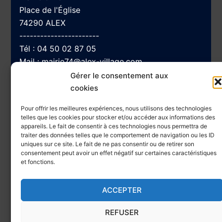
Place de l'Église
74290 ALEX
-----------------------
Tél :
04 50 02 87 05
Mail :
mairie74@alex-village.com
Gérer le consentement aux
cookies
Navigation
Pour offrir les meilleures expériences, nous utilisons des technologies
telles que les cookies pour stocker et/ou accéder aux informations des
appareils. Le fait de consentir à ces technologies nous permettra de
traiter des données telles que le comportement de navigation ou les ID
Accessibilité
uniques sur ce site. Le fait de ne pas consentir ou de retirer son
Plan du site
consentement peut avoir un effet négatif sur certaines caractéristiques
et fonctions.
Mentions Légales et Politique de confidentialité
ACCEPTER
REFUSER