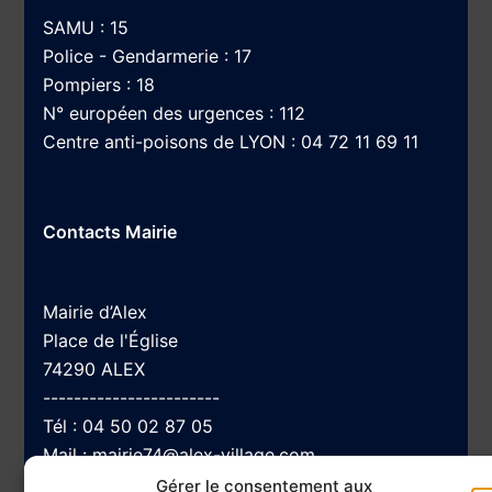
SAMU : 15
Police - Gendarmerie : 17
Pompiers : 18
N° européen des urgences : 112
Centre anti-poisons de LYON : 04 72 11 69 11
Contacts Mairie
Mairie d’Alex
Place de l'Église
74290 ALEX
-----------------------
Tél :
04 50 02 87 05
Mail :
mairie74@alex-village.com
Gérer le consentement aux