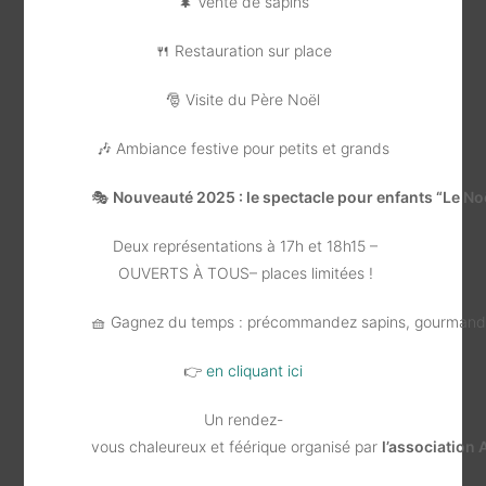
🌲 Vente de sapins
🍴 Restauration sur place
🎅 Visite du Père Noël
🎶 Ambiance festive pour petits et grands
🎭
Nouveauté 2025 : le spectacle pour enfants “Le N
Deux représentations à 17h et 18h15 –
OUVERTS À TOUS– places limitées !
🧺 Gagnez du temps : précommandez sapins, gourmandis
👉
en cliquant ici
Un rendez-
vous chaleureux et féérique organisé par
l’association 